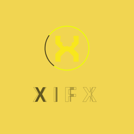
X
I
F
X
صيانة ديب فريزر أريستون
احجز موعدا اليوم
+