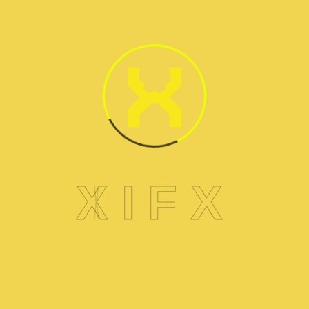
X
I
F
X
صيانة ديب فريزر فريش
FRESH Deep Freezer
احجز موعدا اليوم
+