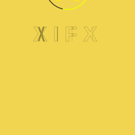
صيانة ثلاجة هيتاشي
X
I
F
X
احجز موعدا اليوم
+